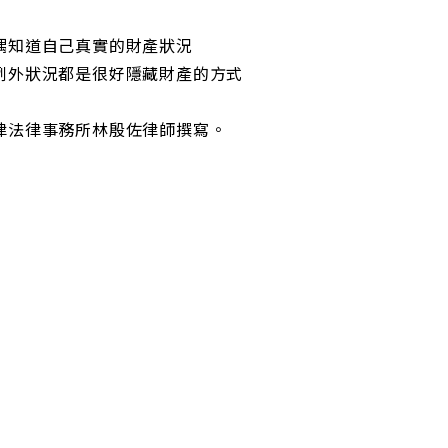
偶知道自己真實的財產狀況
例外狀況都是很好隱藏財產的方式
律法律事務所林殷佐律師撰寫。
期處理桃園地區離婚、親權、扶養費、夫妻剩餘財產分配等家
桃園市政府法律諮詢顧問及法律扶助基金會扶助律師。