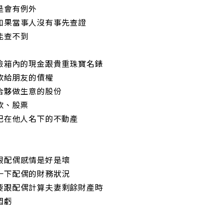
是會有例外
如果當事人沒有事先查證
能查不到
保險箱內的現金跟貴重珠寶名錶
借款給朋友的債權
友合夥做生意的股份
款、股票
登記在他人名下的不動產
跟配偶感情是好是壞
一下配偶的財務狀況
要跟配偶計算夫妻剩餘財產時
悶虧