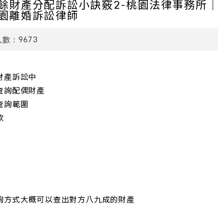
餘財產分配訴訟小訣竅2-桃園法律事務所
園離婚訴訟律師
9673
人數：
財產訴訟中
查詢配偶財產
查詢範圍
款
詢方式大概可以查出對方八九成的財產