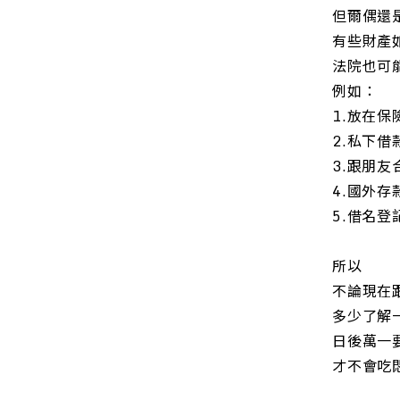
但爾偶還
有些財產
法院也可
例如：
1.放在
2.私下
3.跟朋
4.國外存
5.借名
所以
不論現在
多少了解
日後萬一
才不會吃