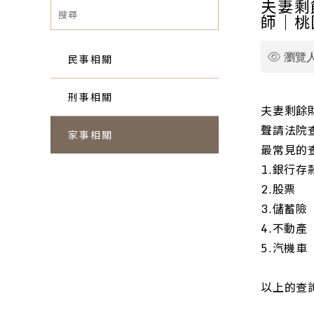
夫妻剩
師｜桃
民事相關
瀏覽
刑事相關
夫妻剩餘
聲請法院
家事相關
最常見的
1.銀行存
2.股票
3.儲蓄險
4.不動產
5.汽機車
以上的查