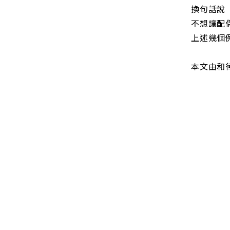
換句話說
不想讓配
上述幾個
本文由和
林律師長
並曾擔任