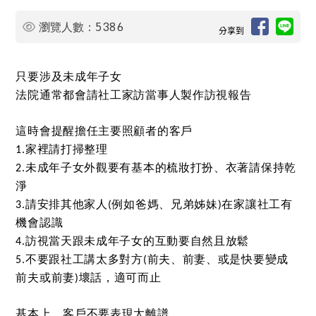
5386
瀏覽人數：
分享到
只要涉及未成年子女
法院通常都會請社工家訪當事人製作訪視報告
這時會提醒擔任主要照顧者的客戶
家裡請打掃整理
1.
未成年子女外觀要有基本的梳妝打扮、衣著請保持乾
2.
淨
請安排其他家人
例如爸媽、兄弟姊妹
在家讓社工有
3.
(
)
機會認識
訪視當天跟未成年子女的互動要自然且放鬆
4.
不要跟社工講太多對方
前夫、前妻、或是快要變成
5.
(
前夫或前妻
壞話，適可而止
)
基本上，客戶不要表現太離譜