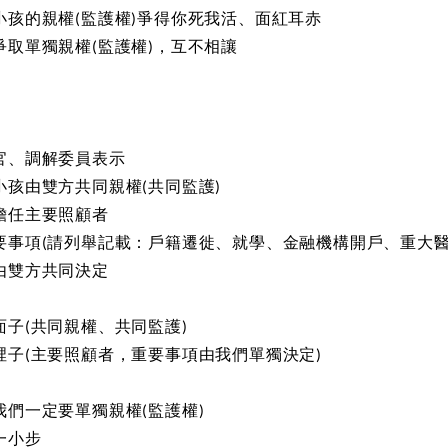
小孩的親權
(
監護權
)
爭得你死我活、面紅耳赤
爭取單獨親權
(
監護權
)
，互不相讓
官、調解委員表示
小孩由雙方共同親權
(
共同監護
)
擔任主要照顧者
要事項
(
請列舉記載：戶籍遷徙、就學、金融機構開戶、重大
由雙方共同決定
面子
(
共同親權、共同監護
)
裡子
(
主要照顧者，重要事項由我們單獨決定
)
我們一定要單獨親權
(
監護權
)
一小步